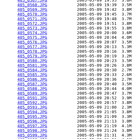
405_0567.JPG
            2005-05-09 19:35  3.6M  

405_0568.JPG
            2005-05-09 19:39  3.5M  

405_0569.JPG
            2005-05-09 19:42  3.8M  

405_0570.JPG
            2005-05-09 19:45  3.7M  

405_0571.JPG
            2005-05-09 19:48  3.7M  

405_0572.JPG
            2005-05-09 19:51  3.8M  

405_0573.JPG
            2005-05-09 19:55  3.8M  

405_0574.JPG
            2005-05-09 20:00  3.6M  

405_0575.JPG
            2005-05-09 20:04  4.0M  

405_0576.JPG
            2005-05-09 20:07  3.5M  

405_0577.JPG
            2005-05-09 20:13  5.3M  

405_0578.JPG
            2005-05-09 20:16  3.9M  

405_0579.JPG
            2005-05-09 20:19  3.2M  

405_0580.JPG
            2005-05-09 20:23  3.5M  

405_0581.JPG
            2005-05-09 20:26  3.8M  

405_0584.JPG
            2005-05-09 20:30  2.7M  

405_0585.JPG
            2005-05-09 20:33  2.6M  

405_0586.JPG
            2005-05-09 20:36  2.7M  

405_0587.JPG
            2005-05-09 20:40  3.5M  

405_0588.JPG
            2005-05-09 20:44  4.0M  

405_0589.JPG
            2005-05-09 20:47  3.7M  

405_0591.JPG
            2005-05-09 20:52  3.9M  

405_0592.JPG
            2005-05-09 20:57  3.8M  

405_0593.JPG
            2005-05-09 21:00  2.3M  

405_0594.JPG
            2005-05-09 21:05  3.8M  

405_0595.JPG
            2005-05-09 21:09  3.3M  

405_0596.JPG
            2005-05-09 21:13  3.0M  

405_0597.JPG
            2005-05-09 21:19  4.1M  

405_0598.JPG
            2005-05-09 21:24  3.8M  

405_0599.JPG
            2005-05-09 21:31  4.3M  
