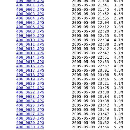
405_0600.JPG
            2005-05-09 21:36  4.1M  

406_0601.JPG
            2005-05-09 21:41  3.8M  

406_0602.JPG
            2005-05-09 21:45  4.2M  

406_0603.JPG
            2005-05-09 21:52  4.5M  

406_0604.JPG
            2005-05-09 21:55  2.9M  

406_0605.JPG
            2005-05-09 22:04  3.8M  

406_0606.JPG
            2005-05-09 22:12  3.8M  

406_0608.JPG
            2005-05-09 22:20  3.7M  

406_0609.JPG
            2005-05-09 22:25  3.5M  

406_0610.JPG
            2005-05-09 22:34  4.1M  

406_0611.JPG
            2005-05-09 22:38  2.9M  

406_0612.JPG
            2005-05-09 22:42  4.0M  

406_0613.JPG
            2005-05-09 22:47  5.1M  

406_0614.JPG
            2005-05-09 22:51  4.4M  

406_0615.JPG
            2005-05-09 22:53  3.7M  

406_0616.JPG
            2005-05-09 22:57  4.8M  

406_0617.JPG
            2005-05-09 23:01  4.5M  

406_0618.JPG
            2005-05-09 23:08  5.6M  

406_0619.JPG
            2005-05-09 23:16  5.6M  

406_0620.JPG
            2005-05-09 23:21  4.1M  

406_0621.JPG
            2005-05-09 23:25  3.8M  

406_0622.JPG
            2005-05-09 23:30  3.8M  

406_0623.JPG
            2005-05-09 23:34  3.2M  

406_0624.JPG
            2005-05-09 23:38  3.9M  

406_0625.JPG
            2005-05-09 23:42  4.5M  

406_0626.JPG
            2005-05-09 23:44  3.7M  

406_0627.JPG
            2005-05-09 23:47  3.8M  

406_0628.JPG
            2005-05-09 23:49  4.3M  

406_0629.JPG
            2005-05-09 23:52  4.0M  

406_0630.JPG
            2005-05-09 23:56  5.2M  
