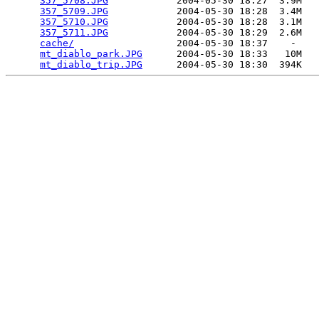
357_5708.JPG
            2004-05-30 18:27  3.9M  

357_5709.JPG
            2004-05-30 18:28  3.4M  

357_5710.JPG
            2004-05-30 18:28  3.1M  

357_5711.JPG
            2004-05-30 18:29  2.6M  

cache/
                  2004-05-30 18:37    -   

mt_diablo_park.JPG
      2004-05-30 18:33   10M  

mt_diablo_trip.JPG