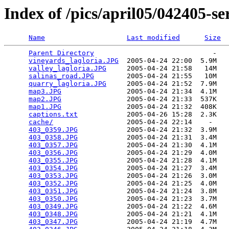
Index of /pics/april05/042405-se
Name
Last modified
Size
Parent Directory
                             -   

vineyards_lagloria.JPG
  2005-04-24 22:00  5.9M  

valley_lagloria.JPG
     2005-04-24 21:58   14M  

salinas_road.JPG
        2005-04-24 21:55   10M  

quarry_lagloria.JPG
     2005-04-24 21:52  7.9M  

map3.JPG
                2005-04-24 21:34  4.1M  

map2.JPG
                2005-04-24 21:33  537K  

map1.JPG
                2005-04-24 21:32  408K  

captions.txt
            2005-04-26 15:28  2.3K  

cache/
                  2005-04-24 22:14    -   

403_0359.JPG
            2005-04-24 21:32  3.9M  

403_0358.JPG
            2005-04-24 21:31  3.4M  

403_0357.JPG
            2005-04-24 21:30  4.1M  

403_0356.JPG
            2005-04-24 21:29  4.0M  

403_0355.JPG
            2005-04-24 21:28  4.1M  

403_0354.JPG
            2005-04-24 21:27  3.4M  

403_0353.JPG
            2005-04-24 21:26  3.0M  

403_0352.JPG
            2005-04-24 21:25  4.0M  

403_0351.JPG
            2005-04-24 21:24  3.8M  

403_0350.JPG
            2005-04-24 21:23  3.7M  

403_0349.JPG
            2005-04-24 21:22  4.6M  

403_0348.JPG
            2005-04-24 21:21  4.1M  

403_0347.JPG
            2005-04-24 21:19  4.7M  
