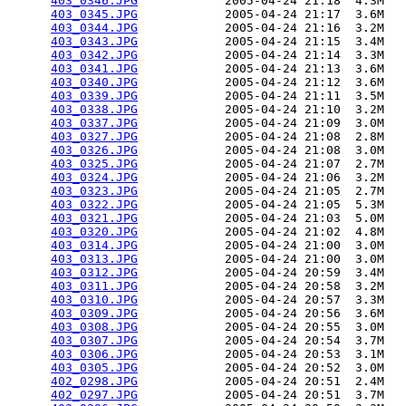
403_0346.JPG
            2005-04-24 21:18  4.3M  

403_0345.JPG
            2005-04-24 21:17  3.6M  

403_0344.JPG
            2005-04-24 21:16  3.2M  

403_0343.JPG
            2005-04-24 21:15  3.4M  

403_0342.JPG
            2005-04-24 21:14  3.3M  

403_0341.JPG
            2005-04-24 21:13  3.6M  

403_0340.JPG
            2005-04-24 21:12  3.6M  

403_0339.JPG
            2005-04-24 21:11  3.5M  

403_0338.JPG
            2005-04-24 21:10  3.2M  

403_0337.JPG
            2005-04-24 21:09  3.0M  

403_0327.JPG
            2005-04-24 21:08  2.8M  

403_0326.JPG
            2005-04-24 21:08  3.0M  

403_0325.JPG
            2005-04-24 21:07  2.7M  

403_0324.JPG
            2005-04-24 21:06  3.2M  

403_0323.JPG
            2005-04-24 21:05  2.7M  

403_0322.JPG
            2005-04-24 21:05  5.3M  

403_0321.JPG
            2005-04-24 21:03  5.0M  

403_0320.JPG
            2005-04-24 21:02  4.8M  

403_0314.JPG
            2005-04-24 21:00  3.0M  

403_0313.JPG
            2005-04-24 21:00  3.0M  

403_0312.JPG
            2005-04-24 20:59  3.4M  

403_0311.JPG
            2005-04-24 20:58  3.2M  

403_0310.JPG
            2005-04-24 20:57  3.3M  

403_0309.JPG
            2005-04-24 20:56  3.6M  

403_0308.JPG
            2005-04-24 20:55  3.0M  

403_0307.JPG
            2005-04-24 20:54  3.7M  

403_0306.JPG
            2005-04-24 20:53  3.1M  

403_0305.JPG
            2005-04-24 20:52  3.0M  

402_0298.JPG
            2005-04-24 20:51  2.4M  

402_0297.JPG
            2005-04-24 20:51  3.7M  
