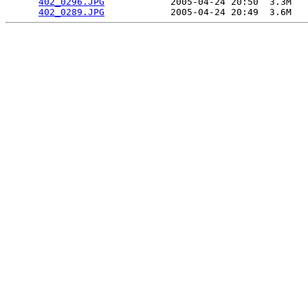
402_0296.JPG
            2005-04-24 20:50  3.3M  

402_0289.JPG